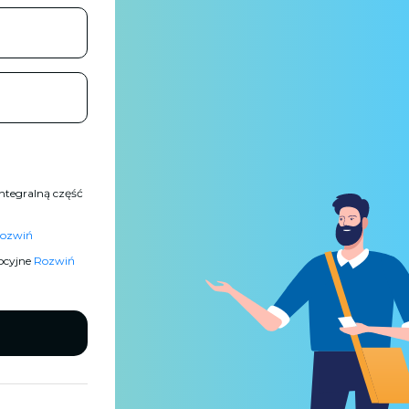
ntegralną część
ozwiń
ocyjne
Rozwiń