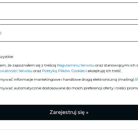
zystkie
am, że zapoznałem się z treścią
Regulaminu Serwisu
oraz stanowiącymi ich i
rywatności Serwisu
oraz
Polityką Plików Cookies
i akceptuję ich treść.
mywać informacje marketingowe i handlowe drogą elektroniczną (mailing)
R
mywać automatycznie dostosowane do moich preferencji oferty i treści prom
Zarejestruj się »