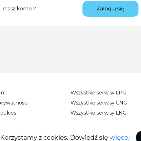
masz konto ?
Zaloguj się
in
Wszystkie serwisy LPG
prywatności
Wszystkie serwisy CNG
cookies
Wszystkie serwisy LNG
Copyright © All rights reserved
Korzystamy z cookies. Dowiedź się
więcej