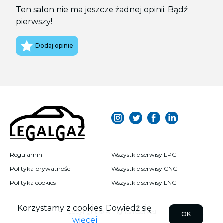
W Łódzkim legalizacja instalacji LPG jest łatwo
Ten salon nie ma jeszcze żadnej opinii. Bądź
dostępna, dzięki wsparciu lokalnych instytucji. Upewnij
pierwszy!
się, że Twój pojazd spełnia wszystkie wymogi.
Dodaj opinie
Regulamin
Wszystkie serwisy LPG
Polityka prywatności
Wszystkie serwisy CNG
Polityka cookies
Wszystkie serwisy LNG
Korzystamy z cookies. Dowiedź się
Copyright © All rights reserved
OK
więcej