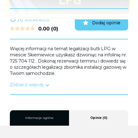
0%
UŻYTKOWNIKÓW
REKOMENDUJE
Dodaj opinie
0.00
(0)
Więcej informacji na temat legalizacji butli LPG w
mieście Skierniewice uzyskasz dzwoniąc na infolinię nr.
725 704 112 . Dokonaj rezerwacji terminu i dowiedz się
o szczegółach legalizacji zbiornika instalacji gazowej w
Twoim samochodzie.
Zobacz więcej
Legalizacji zbiornika LPG należy dokonać:
a) Przed upływem terminu ważności homologacji
trwającej do 10 lat;
b) Po kolizji
c) Po sprowadzeniu samochodu z zagranicy.
Informacje ogólne
Opinie (0)
Serwis wysokiej jakości zapewni Ci bezstresową i
bezpieczną podróż, zapewniając zgodność z
najnowszymi standardami bezpieczeństwa.