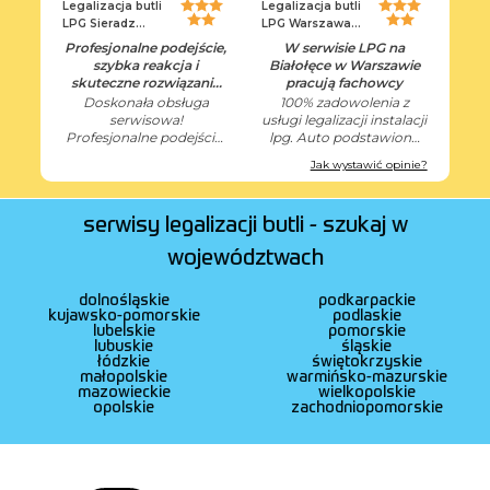
Legalizacja butli
Legalizacja butli
łódzkie
LPG Sieradz
LPG Warszawa
Zduńska Wola
Białołęka
małopolskie
Profesjonalne podejście,
W serwisie LPG na
szybka reakcja i
Białołęce w Warszawie
mazowieckie
skuteczne rozwiązanie
pracują fachowcy
opolskie
problemu
Doskonała obsługa
100% zadowolenia z
serwisowa!
usługi legalizacji instalacji
podkarpackie
Profesjonalne podejście,
lpg. Auto podstawione
podlaskie
szybka reakcja i
rano i odebrane tego
Jak wystawić opinie?
skuteczne rozwiązanie
samego dnia. Profeska.
pomorskie
problemu. Jakości
Pozdrawiam serdecznie
śląskie
obsługi godna polecenia.
specjalistów z serwisu na
serwisy legalizacji butli - szukaj w
Białołęce.
świętokrzyskie
warmińsko-mazurs...
województwach
wielkopolskie
dolnośląskie
podkarpackie
zachodniopomorsk...
kujawsko-pomorskie
podlaskie
lubelskie
pomorskie
lubuskie
śląskie
łódzkie
świętokrzyskie
małopolskie
warmińsko-mazurskie
mazowieckie
wielkopolskie
opolskie
zachodniopomorskie