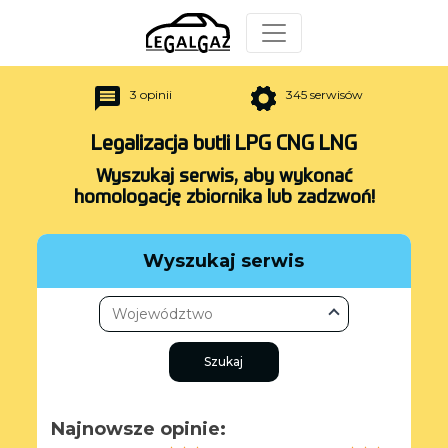
3 opinii
345
serwisów
Legalizacja butli LPG CNG LNG
Wyszukaj serwis, aby wykonać
homologację zbiornika lub zadzwoń!
Wyszukaj serwis
Wszystkie
Szukaj
dolnośląskie
kujawsko-pomorsk...
lubelskie
Najnowsze opinie:
lubuskie