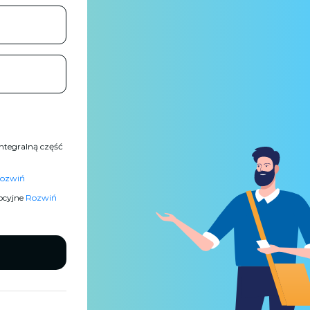
ntegralną część
ozwiń
ocyjne
Rozwiń