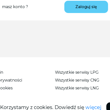
masz konto ?
Zaloguj się
in
Wszystkie serwisy LPG
prywatności
Wszystkie serwisy CNG
cookies
Wszystkie serwisy LNG
Copyright © All rights reserved
Korzystamy z cookies. Dowiedź się
więcej