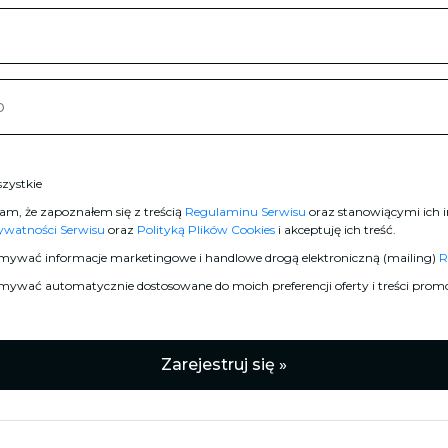
zystkie
am, że zapoznałem się z treścią
Regulaminu Serwisu
oraz stanowiącymi ich i
rywatności Serwisu
oraz
Polityką Plików Cookies
i akceptuję ich treść.
mywać informacje marketingowe i handlowe drogą elektroniczną (mailing)
R
mywać automatycznie dostosowane do moich preferencji oferty i treści prom
Zarejestruj się »