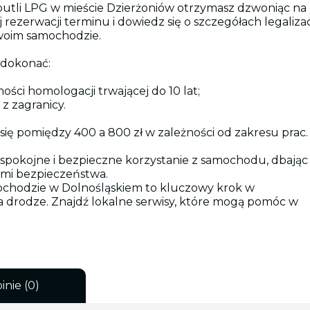
 butli LPG w mieście Dzierżoniów otrzymasz dzwoniąc na
aj rezerwacji terminu i dowiedz się o szczegółach legalizac
Twoim samochodzie.
y dokonać:
ci homologacji trwającej do 10 lat;
z zagranicy.
 się pomiędzy 400 a 800 zł w zależności od zakresu prac.
 spokojne i bezpieczne korzystanie z samochodu, dbając
mi bezpieczeństwa.
amochodzie w Dolnośląskiem to kluczowy krok w
 drodze. Znajdź lokalne serwisy, które mogą pomóc w
inie (0)