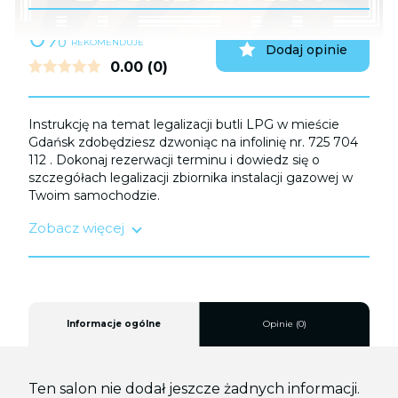
0%
UŻYTKOWNIKÓW
REKOMENDUJE
Dodaj opinie
0.00
(0)
Instrukcję na temat legalizacji butli LPG w mieście
Gdańsk zdobędziesz dzwoniąc na infolinię nr. 725 704
112 . Dokonaj rezerwacji terminu i dowiedz się o
szczegółach legalizacji zbiornika instalacji gazowej w
Twoim samochodzie.
Zobacz więcej
Legalizacji zbiornika LPG należy dokonać:
I. Po sprowadzeniu samochodu z zagranicy;
II. Po kolizji;
III. Przed upływem terminu ważności homologacji
trwającej do 10 lat
Informacje ogólne
Opinie (0)
Usługi profesjonalnego serwisu samochodowego
zapewnią ci spokojną i bezpieczną podróż, przykładając
dużą wagę do spełnienia nowoczesnych standardów
Ten salon nie dodał jeszcze żadnych informacji.
bezpieczeństwa.