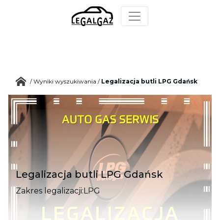
/
Wyniki wyszukiwania
/
Legalizacja butli LPG Gdańsk
Legalizacja butli LPG Gdańsk
Zakres legalizacji:
LPG