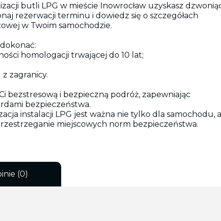
lizacji butli LPG w mieście Inowrocław uzyskasz dzwonią
konaj rezerwacji terminu i dowiedz się o szczegółach
 gazowej w Twoim samochodzie.
y dokonać:
ści homologacji trwającej do 10 lat;
z zagranicy.
 Ci bezstresową i bezpieczną podróż, zapewniając
rdami bezpieczeństwa.
ja instalacji LPG jest ważna nie tylko dla samochodu, a
 przestrzeganie miejscowych norm bezpieczeństwa.
inie (0)