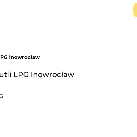
 LPG Inowrocław
butli LPG Inowrocław
G