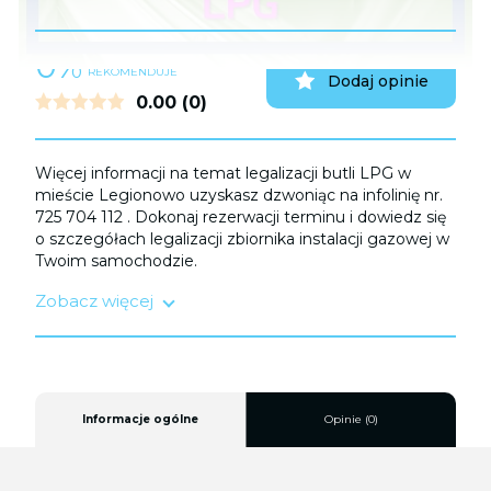
0%
UŻYTKOWNIKÓW
REKOMENDUJE
Dodaj opinie
0.00
(0)
Więcej informacji na temat legalizacji butli LPG w
mieście Legionowo uzyskasz dzwoniąc na infolinię nr.
725 704 112 . Dokonaj rezerwacji terminu i dowiedz się
o szczegółach legalizacji zbiornika instalacji gazowej w
Twoim samochodzie.
Zobacz więcej
Legalizacji zbiornika LPG należy dokonać:
a) Przed upływem terminu ważności homologacji
trwającej do 10 lat;
b) Po kolizji
c) Po sprowadzeniu samochodu z zagranicy.
Informacje ogólne
Opinie (0)
Serwis wysokiej jakości zapewni Ci bezstresową i
bezpieczną podróż, zapewniając zgodność z
najnowszymi standardami bezpieczeństwa.