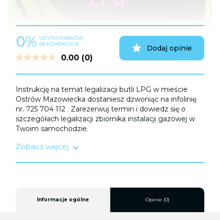
0%
UŻYTKOWNIKÓW
REKOMENDUJE
Dodaj opinie
0.00
(0)
Instrukcję na temat legalizacji butli LPG w mieście
Ostrów Mazowiecka dostaniesz dzwoniąc na infolinię
nr. 725 704 112 . Zarezerwuj termin i dowiedz się o
szczegółach legalizacji zbiornika instalacji gazowej w
Twoim samochodzie.
Zobacz więcej
Legalizacji zbiornika LPG należy dokonać:
1) Przed upływem terminu ważności homologacji
trwającej do 10 lat;
2) Po zdarzeniu drogowym;
3) Po sprowadzeniu samochodu z zagranicy.
Informacje ogólne
Opinie (0)
Fachowa obsługa serwisowa zapewni Ci spokojne i
bezpieczne użytkowanie pojazdu, dbając o spełnienie