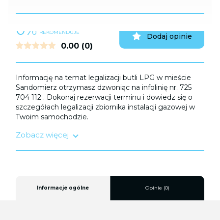
0%
UŻYTKOWNIKÓW
REKOMENDUJE
Dodaj opinie
0.00
(0)
Informację na temat legalizacji butli LPG w mieście
Sandomierz otrzymasz dzwoniąc na infolinię nr. 725
704 112 . Dokonaj rezerwacji terminu i dowiedz się o
szczegółach legalizacji zbiornika instalacji gazowej w
Twoim samochodzie.
Zobacz więcej
Legalizacji zbiornika LPG należy dokonać:
1. Po kolizji autem;
2. Przed upływem terminu ważności homologacji
trwającej do 10 lat;
3. Po sprowadzeniu samochodu z zagranicy.
Informacje ogólne
Opinie (0)
Koszt legalizacji butli LPG waha się pomiędzy 400 a
800 zł w zależności od zakresu prac.