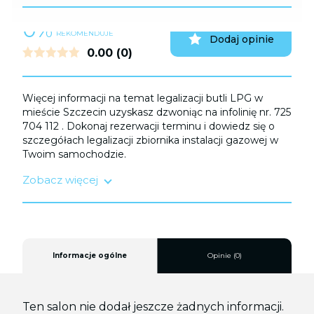
0%
UŻYTKOWNIKÓW
REKOMENDUJE
Dodaj opinie
0.00
(0)
Więcej informacji na temat legalizacji butli LPG w
mieście Szczecin uzyskasz dzwoniąc na infolinię nr. 725
704 112 . Dokonaj rezerwacji terminu i dowiedz się o
szczegółach legalizacji zbiornika instalacji gazowej w
Twoim samochodzie.
Zobacz więcej
Legalizacji zbiornika LPG należy dokonać:
a) Przed upływem terminu ważności homologacji
trwającej do 10 lat;
b) Po kolizji
c) Po sprowadzeniu samochodu z zagranicy.
Informacje ogólne
Opinie (0)
Serwis wysokiej jakości zapewni Ci bezstresową i
bezpieczną podróż, zapewniając zgodność z
najnowszymi standardami bezpieczeństwa.
Ten salon nie dodał jeszcze żadnych informacji.
W Zachodniopomorskiem warto zainwestować czas w