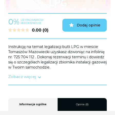
0%
UŻYTKOWNIKÓW
REKOMENDUJE
Dodaj opinie
0.00
(0)
Instrukcję na temat legalizacji butli LPG w mieście
Tomaszów Mazowiecki uzyskasz dzwoniąc na infolinię
nr. 725 704 112 . Dokonaj rezerwacji terminu i dowiedz
się o szczegółach legalizacji zbiornika instalacji gazowej
w Twoim samochodzie.
Zobacz więcej
Legalizacji zbiornika LPG należy dokonać:
a) Przed upływem terminu ważności homologacji
trwającej do 10 lat;
b) Po kolizji
c) Po sprowadzeniu samochodu z zagranicy.
Informacje ogólne
Opinie (0)
Serwis wysokiej jakości zapewni Ci bezstresową i
bezpieczną podróż, zapewniając zgodność z