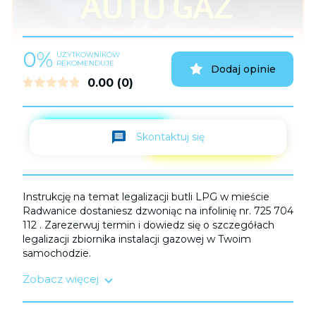
0%
UŻYTKOWNIKÓW
REKOMENDUJE
Dodaj opinie
0.00
(0)
Skontaktuj się
Instrukcję na temat legalizacji butli LPG w mieście
Radwanice dostaniesz dzwoniąc na infolinię nr. 725 704
112 . Zarezerwuj termin i dowiedz się o szczegółach
legalizacji zbiornika instalacji gazowej w Twoim
samochodzie.
Zobacz więcej
Legalizacji zbiornika LPG należy dokonać:
1) Przed upływem terminu ważności homologacji
trwającej do 10 lat;