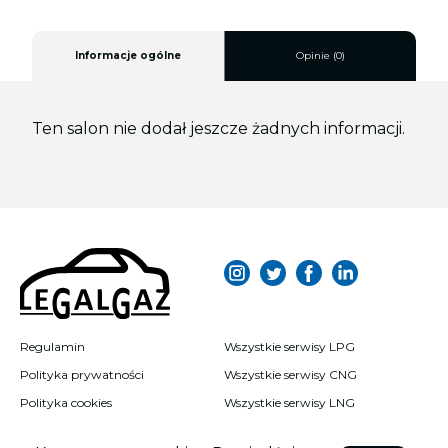
2) Po zdarzeniu drogowym;
3) Po sprowadzeniu samochodu z zagranicy.
Informacje ogólne
Opinie (0)
Fachowa obsługa serwisowa zapewni Ci spokojne i
bezpieczne użytkowanie pojazdu, dbając o spełnienie
najnowszych standardów bezpieczeństwa.
Ten salon nie dodał jeszcze żadnych informacji.
O Legalizacji butli LPG w trzech krokach przeczytasz
na naszej stronie w "Baza wiedzy".Legalizacja instalacji
LPG w samochodzie w Dolnośląskiem to kluczowy
krok w zapewnieniu bezpieczeństwa na drodze. Znajdź
lokalne serwisy, które mogą pomóc w tym procesie.
Regulamin
Wszystkie serwisy LPG
Polityka prywatności
Wszystkie serwisy CNG
Polityka cookies
Wszystkie serwisy LNG